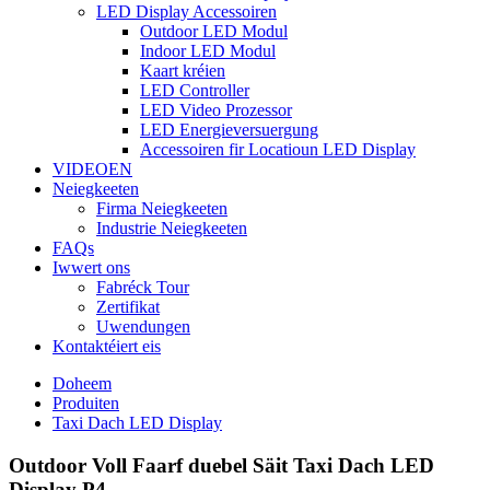
LED Display Accessoiren
Outdoor LED Modul
Indoor LED Modul
Kaart kréien
LED Controller
LED Video Prozessor
LED Energieversuergung
Accessoiren fir Locatioun LED Display
VIDEOEN
Neiegkeeten
Firma Neiegkeeten
Industrie Neiegkeeten
FAQs
Iwwert ons
Fabréck Tour
Zertifikat
Uwendungen
Kontaktéiert eis
Doheem
Produiten
Taxi Dach LED Display
Outdoor Voll Faarf duebel Säit Taxi Dach LED
Display P4