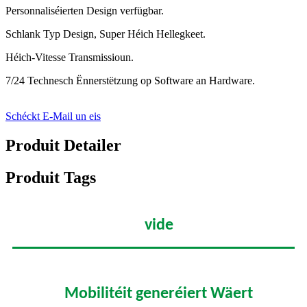
Personnaliséierten Design verfügbar.
Schlank Typ Design, Super Héich Hellegkeet.
Héich-Vitesse Transmissioun.
7/24 Technesch Ënnerstëtzung op Software an Hardware.
Schéckt E-Mail un eis
Produit Detailer
Produit Tags
vide
Mobilitéit generéiert Wäert