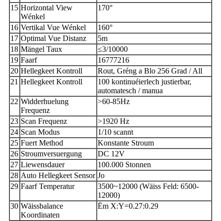
15
Horizontal View
170°
Wénkel
16
Vertikal Vue Wénkel
160°
17
Optimal Vue Distanz
5m
18
Mängel Taux
≤3/10000
19
Faarf
16777216
20
Hellegkeet Kontroll
Rout, Gréng a Blo 256 Grad / All
21
Hellegkeet Kontroll
100 kontinuéierlech justierbar,
automatesch / manua
22
Widderhuelung
>60-85Hz
Frequenz
23
Scan Frequenz
>1920 Hz
24
Scan Modus
1/10 scannt
25
Fuert Method
Konstante Stroum
26
Stroumversuergung
DC 12V
27
Liewensdauer
100.000 Stonnen
28
Auto Hellegkeet Sensor
Jo
29
Faarf Temperatur
3500~12000 (Wäiss Feld: 6500-
12000)
30
Wäissbalance
Ëm X:Y=0.27:0.29
Koordinaten