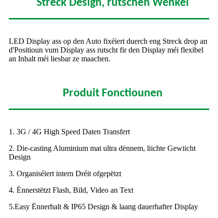
Streck Design, rutschen Wénkel
LED Display ass op den Auto fixéiert duerch eng Streck drop an
d'Positioun vum Display ass rutscht fir den Display méi flexibel
an Inhalt méi liesbar ze maachen.
Produit Fonctiounen
1. 3G / 4G High Speed ​​Daten Transfert
2. Die-casting Aluminium mat ultra dënnem, liichte Gewiicht
Design
3. Organiséiert intern Dréit ofgepëtzt
4. Ënnerstëtzt Flash, Bild, Video an Text
5.Easy Ënnerhalt & IP65 Design & laang dauerhafter Display