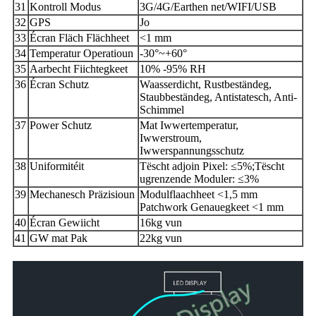
31
Kontroll Modus
3G/4G/Earthen net/WIFI/USB
32
GPS
Jo
33
Écran Fläch Flächheet
<1 mm
34
Temperatur Operatioun
-30°~+60°
35
Aarbecht Fiichtegkeet
10% -95% RH
36
Écran Schutz
Waasserdicht, Rustbeständeg,
Staubbeständeg, Antistatesch, Anti-
Schimmel
37
Power Schutz
Mat Iwwertemperatur,
Iwwerstroum,
Iwwerspannungsschutz
38
Uniformitéit
Tëscht adjoin Pixel: ≤5%;Tëscht
ugrenzende Moduler: ≤3%
39
Mechanesch Präzisioun
Modulflaachheet <1,5 mm
Patchwork Genauegkeet <1 mm
40
Écran Gewiicht
16kg vun
41
GW mat Pak
22kg vun