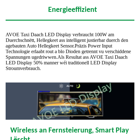
Energieeffizient
AVOE Taxi Daach LED Display verbraucht 100W am
Duerchschnëtt, Hellegkeet ass intelligent justierbar duerch den
agebauten Auto Hellegkeet Sensor.Präzis Power Input
Technologie erlaabt rout a blo Dioden getrennt vu verschiddene
Spannungen ugedriwwen.Als Resultat ass AVOE Taxi Daach
LED Display 50% manner wéi traditionell LED Display
Stroumverbrauch.
Wireless an Fernsteierung, Smart Play