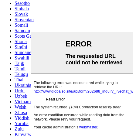
Sesotho
Sinhala
Slovak
Slovenian
Somali
Samoan
Scots Gaelic
Shona
Sindhi
Sundanese
Swahili
Tajik
Tamil
Telugu
Thai
Ukrainian
Urdu
Uzbek
Vietnamese
Welsh
Xhosa
Yiddish
Yoruba
Zulu
Kinyarwanda