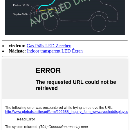
virdrun:
Gas Präis LED Zeechen
Nächste:
Indoor transparent LED Écran