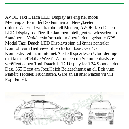
AVOE Taxi Daach LED Display ass eng nei mobil
Medienplattform déi Reklammen an Neiegkeeten
ofdeckt.Anescht wéi traditionell Medien, AVOE Taxi Daach
LED Display ass fäeg Reklammen intelligent ze wiesselen no
Standuert a Verkéiersinformatioun duerch den agebaute GPS
Modul.Taxi Daach LED Displays sinn all ënner zentraler
Kontroll vum Bedreiwer duerch drahtlose 3G / 4G
Konnektivitéit mam Internet.A erfëllt spezifesch Ufuerderunge
mat kosteneffektive Wee fir Annoncen op Sekonnenbasis ze
verëffentlechen.Taxi Daach LED Display leeft 24 Stonnen den
Dag, 365 Deeg am Joer.Héich Belaaschtung an all Eck vum
Planéit: Hoteler, Fluchhafen, Gare an all aner Plazen vu vill
Popularitéit.