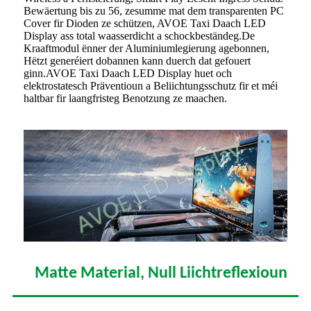
Bewäertung bis zu 56, zesumme mat dem transparenten PC
Cover fir Dioden ze schützen, AVOE Taxi Daach LED
Display ass total waasserdicht a schockbeständeg.De
Kraaftmodul ënner der Aluminiumlegierung agebonnen,
Hëtzt generéiert dobannen kann duerch dat gefouert
ginn.AVOE Taxi Daach LED Display huet och
elektrostatesch Präventioun a Beliichtungsschutz fir et méi
haltbar fir laangfristeg Benotzung ze maachen.
Matte Material, Null Liichtreflexioun