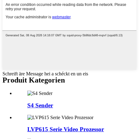
Schreift äre Message hei a schéckt en un eis
Produit Kategorien
S4 Sender
LVP615 Serie Video Prozessor