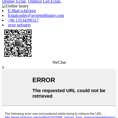
Display Écran
,
Outdoor Led Écran
,
E-Mail schécken
Email:order@avoeleddisplay.com
+86 13534296317
avoe gefouert
WeChat
x