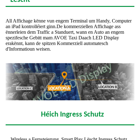
Lëscht
All Affichage kënne vun engem Terminal um Handy, Computer
an iPad kontrolléiert ginn.De kommerziellen Affichage ass
ënnerleien dem Traffic a Standuert, wann en Auto an engem
spezifesche Gebitt mam AVOE Taxi Daach LED Display
erakënnt, kann de spitzen Kommerziell automatesch
d'Informatioun weisen.
Héich Ingress Schutz
Wireless a Fernsteierung, Smart Play Lëscht Ingress Schutz