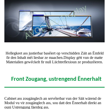
Hellegkeet ass justierbar baséiert op verschidden Zäit an Ëmfeld
fir den Inhalt méi liesbar ze maachen.Display gëtt vun de matte
Materialien gewéckelt fir null Liichtreflexioun ze produzéieren.
Front Zougang, ustrengend Ënnerhalt
Cabinet ass zougänglech an servéierbar vun der Säit wärend de
Modul vu vir zougänglech ass, sou datt den Ënnerhalt direkt an
ouni Ustrengung fäerdeg ass.