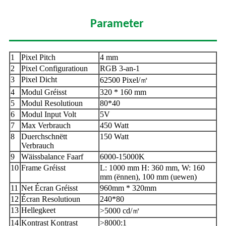
Parameter
1
Pixel Pitch
4 mm
2
Pixel Configuratioun
RGB 3-an-1
3
Pixel Dicht
62500 Pixel/㎡
4
Modul Gréisst
320 * 160 mm
5
Modul Resolutioun
80*40
6
Modul Input Volt
5V
7
Max Verbrauch
450 Watt
8
Duerchschnëtt
150 Watt
Verbrauch
9
Wäissbalance Faarf
6000-15000K
10
Frame Gréisst
L: 1000 mm H: 360 mm, W: 160
mm (ënnen), 100 mm (uewen)
11
Net Écran Gréisst
960mm * 320mm
12
Écran Resolutioun
240*80
13
Hellegkeet
>5000 cd/㎡
14
Kontrast Kontrast
>8000:1