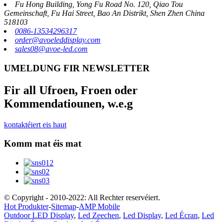
Fu Hong Building, Yong Fu Road No. 120, Qiao Tou
Gemeinschaft, Fu Hai Street, Bao An Distrikt, Shen Zhen China
518103
0086-13534296317
order@avoeleddisplay.com
sales08@avoe-led.com
UMELDUNG FIR NEWSLETTER
Fir all Ufroen, Froen oder
Kommendatiounen, w.e.g
kontaktéiert eis haut
Komm mat éis mat
© Copyright - 2010-2022: All Rechter reservéiert.
Hot Produkter
-
Sitemap
-
AMP Mobile
Outdoor LED Display
,
Led Zeechen
,
Led Display
,
Led Écran
,
Led