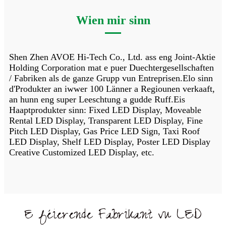
Wien mir sinn
Shen Zhen AVOE Hi-Tech Co., Ltd. ass eng Joint-Aktie
Holding Corporation mat e puer Duechtergesellschaften
/ Fabriken als de ganze Grupp vun Entreprisen.Elo sinn
d'Produkter an iwwer 100 Länner a Regiounen verkaaft,
an hunn eng super Leeschtung a gudde Ruff.Eis
Haaptprodukter sinn: Fixed LED Display, Moveable
Rental LED Display, Transparent LED Display, Fine
Pitch LED Display, Gas Price LED Sign, Taxi Roof
LED Display, Shelf LED Display, Poster LED Display
Creative Customized LED Display, etc.
E féierende Fabrikant vu LED