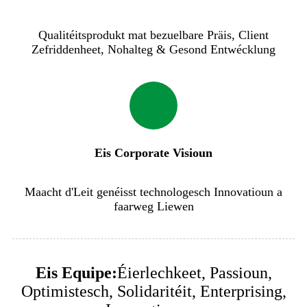
Qualitéitsprodukt mat bezuelbare Präis, Client
Zefriddenheet, Nohalteg & Gesond Entwécklung
Eis Corporate Visioun
Maacht d'Leit genéisst technologesch Innovatioun a
faarweg Liewen
Eis Equipe:
Éierlechkeet, Passioun,
Optimistesch, Solidaritéit, Enterprising,