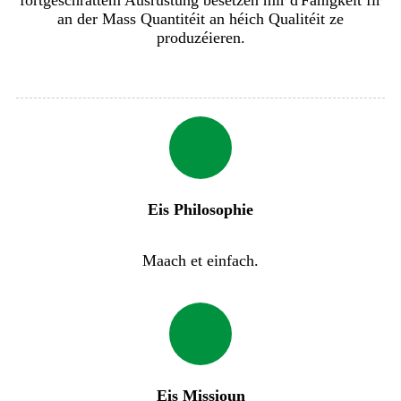
an der Mass Quantitéit an héich Qualitéit ze
produzéieren.
Eis Philosophie
Maach et einfach.
Eis Missioun