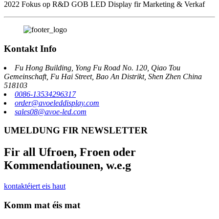
2022 Fokus op R&D GOB LED Display fir Marketing & Verkaf
Kontakt Info
Fu Hong Building, Yong Fu Road No. 120, Qiao Tou
Gemeinschaft, Fu Hai Street, Bao An Distrikt, Shen Zhen China
518103
0086-13534296317
order@avoeleddisplay.com
sales08@avoe-led.com
UMELDUNG FIR NEWSLETTER
Fir all Ufroen, Froen oder
Kommendatiounen, w.e.g
kontaktéiert eis haut
Komm mat éis mat