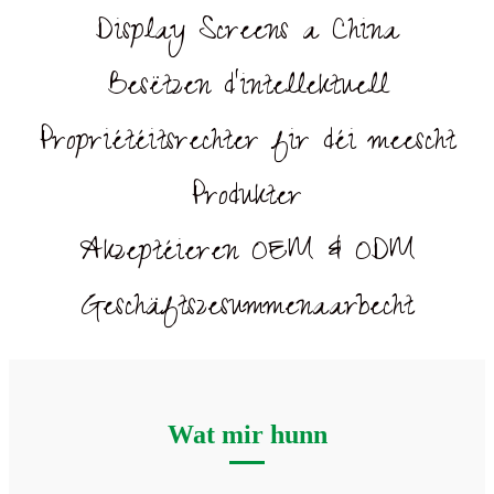
Display Screens a China
Besëtzen d'intellektuell
Propriétéitsrechter fir déi meescht
Produkter
Akzeptéieren OEM & ODM
Geschäftszesummenaarbecht
Wat mir hunn