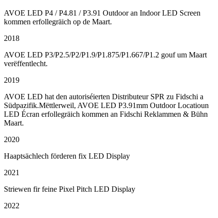
AVOE LED P4 / P4.81 / P3.91 Outdoor an Indoor LED Screen
kommen erfollegräich op de Maart.
2018
AVOE LED P3/P2.5/P2/P1.9/P1.875/P1.667/P1.2 gouf um Maart
verëffentlecht.
2019
AVOE LED hat den autoriséierten Distributeur SPR zu Fidschi a
Südpazifik.Mëttlerweil, AVOE LED P3.91mm Outdoor Locatioun
LED Écran erfollegräich kommen an Fidschi Reklammen & Bühn
Maart.
2020
Haaptsächlech förderen fix LED Display
2021
Striewen fir feine Pixel Pitch LED Display
2022