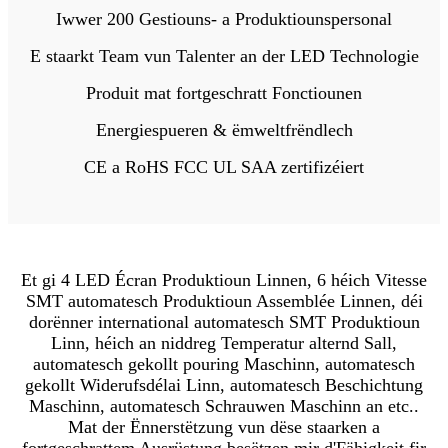
Iwwer 200 Gestiouns- a Produktiounspersonal
E staarkt Team vun Talenter an der LED Technologie
Produit mat fortgeschratt Fonctiounen
Energiespueren & ëmweltfrëndlech
CE a RoHS FCC UL SAA zertifizéiert
Et gi 4 LED Écran Produktioun Linnen, 6 héich Vitesse
SMT automatesch Produktioun Assemblée Linnen, déi
dorënner international automatesch SMT Produktioun
Linn, héich an niddreg Temperatur alternd Sall,
automatesch gekollt pouring Maschinn, automatesch
gekollt Widerufsdélai Linn, automatesch Beschichtung
Maschinn, automatesch Schrauwen Maschinn an etc..
Mat der Ënnerstëtzung vun dëse staarken a
fortgeschrattem Ausrüstung besëtzen mir d'Fähigkeit fir