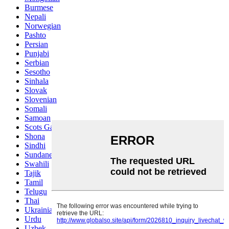
Burmese
Nepali
Norwegian
Pashto
Persian
Punjabi
Serbian
Sesotho
Sinhala
Slovak
Slovenian
Somali
Samoan
Scots Gaelic
Shona
Sindhi
Sundanese
Swahili
Tajik
Tamil
Telugu
Thai
Ukrainian
Urdu
Uzbek