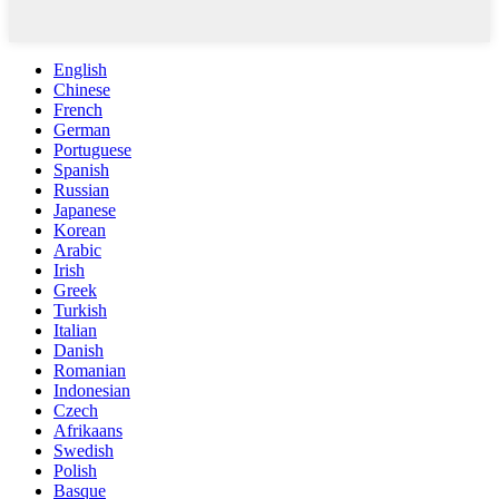
English
Chinese
French
German
Portuguese
Spanish
Russian
Japanese
Korean
Arabic
Irish
Greek
Turkish
Italian
Danish
Romanian
Indonesian
Czech
Afrikaans
Swedish
Polish
Basque