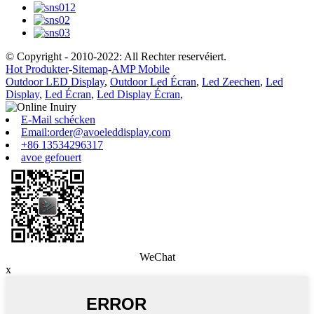
© Copyright - 2010-2022: All Rechter reservéiert.
Hot Produkter
-
Sitemap
-
AMP Mobile
Outdoor LED Display
,
Outdoor Led Écran
,
Led Zeechen
,
Led
Display
,
Led Écran
,
Led Display Écran
,
E-Mail schécken
Email:order@avoeleddisplay.com
+86 13534296317
avoe gefouert
WeChat
x