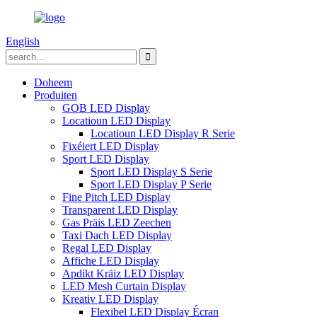
English
Doheem
Produiten
GOB LED Display
Locatioun LED Display
Locatioun LED Display R Serie
Fixéiert LED Display
Sport LED Display
Sport LED Display S Serie
Sport LED Display P Serie
Fine Pitch LED Display
Transparent LED Display
Gas Präis LED Zeechen
Taxi Dach LED Display
Regal LED Display
Affiche LED Display
Apdikt Kräiz LED Display
LED Mesh Curtain Display
Kreativ LED Display
Flexibel LED Display Écran