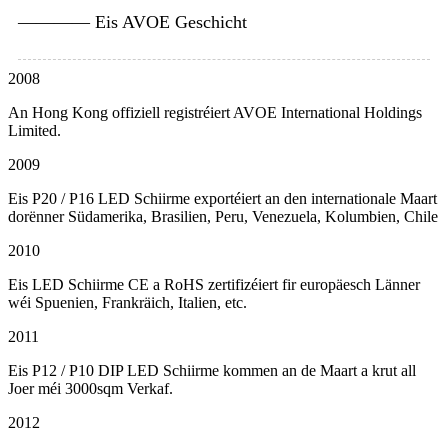
———— Eis AVOE Geschicht
2008
An Hong Kong offiziell registréiert AVOE International Holdings
Limited.
2009
Eis P20 / P16 LED Schiirme exportéiert an den internationale Maart
dorënner Südamerika, Brasilien, Peru, Venezuela, Kolumbien, Chile
2010
Eis LED Schiirme CE a RoHS zertifizéiert fir europäesch Länner
wéi Spuenien, Frankräich, Italien, etc.
2011
Eis P12 / P10 DIP LED Schiirme kommen an de Maart a krut all
Joer méi 3000sqm Verkaf.
2012