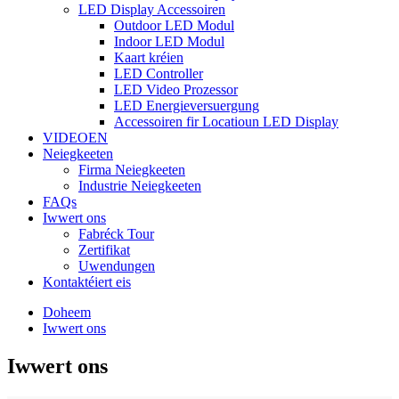
LED Display Accessoiren
Outdoor LED Modul
Indoor LED Modul
Kaart kréien
LED Controller
LED Video Prozessor
LED Energieversuergung
Accessoiren fir Locatioun LED Display
VIDEOEN
Neiegkeeten
Firma Neiegkeeten
Industrie Neiegkeeten
FAQs
Iwwert ons
Fabréck Tour
Zertifikat
Uwendungen
Kontaktéiert eis
Doheem
Iwwert ons
Iwwert ons