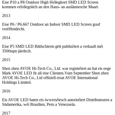
Eise P10 a P8 Outdoor High Hellegkeet SMD LED Screen
kommen erfollegräich an den Haus- an auslännesche Maart.
2013
Eise P6 / P6.667 Outdoor an Indoor SMD LED Screen gouf
verëffentlecht.
2014
Eise P5 SMD LED Bildschierm gëtt publizéiert a verkaaft méi
3500sqm jäerlech.
2015
Shen zhen AVOE Hi-Tech Co., Ltd. war registréiert an hat eis eege
Mark AVOE LED fir all eise Clienten.Vum September Shen zhen
AVOE Hi-Tech Co., Ltd offiziell ersat AVOE International
Holdings Limited.
2016
Eis AVOE LED haten eis iwwerséiesch autoriséiert Distributeuren a
Südamerika, wéi Brasilien, Peru a Venezuela.
2017