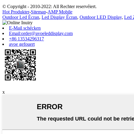
© Copyright - 2010-2022: All Rechter reservéiert.
Hot Produkter
-
Sitemap
-
AMP Mobile
Outdoor Led Écran
,
Led Display Écran
,
Outdoor LED Display
,
Led 
E-Mail schécken
Email:order@avoeleddisplay.com
+86 13534296317
avoe gefouert
x