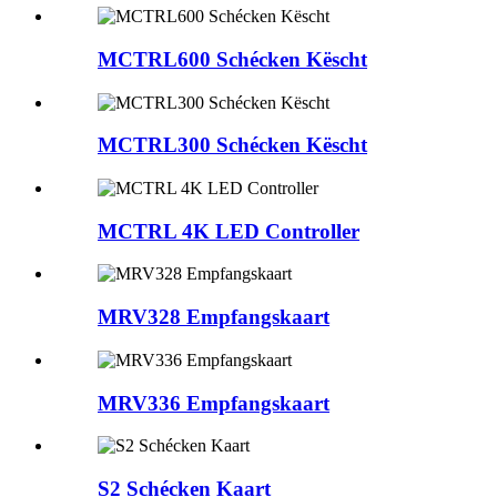
MCTRL600 Schécken Këscht
MCTRL300 Schécken Këscht
MCTRL 4K LED Controller
MRV328 Empfangskaart
MRV336 Empfangskaart
S2 Schécken Kaart