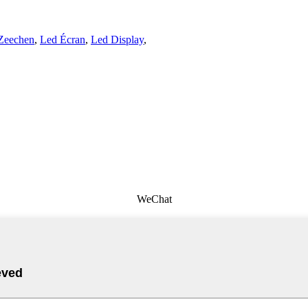
Zeechen
,
Led Écran
,
Led Display
,
WeChat