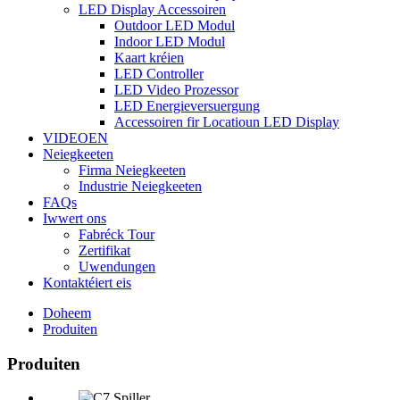
LED Display Accessoiren
Outdoor LED Modul
Indoor LED Modul
Kaart kréien
LED Controller
LED Video Prozessor
LED Energieversuergung
Accessoiren fir Locatioun LED Display
VIDEOEN
Neiegkeeten
Firma Neiegkeeten
Industrie Neiegkeeten
FAQs
Iwwert ons
Fabréck Tour
Zertifikat
Uwendungen
Kontaktéiert eis
Doheem
Produiten
Produiten