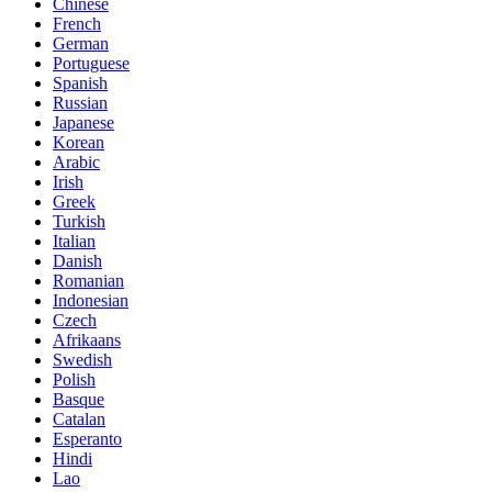
Chinese
French
German
Portuguese
Spanish
Russian
Japanese
Korean
Arabic
Irish
Greek
Turkish
Italian
Danish
Romanian
Indonesian
Czech
Afrikaans
Swedish
Polish
Basque
Catalan
Esperanto
Hindi
Lao