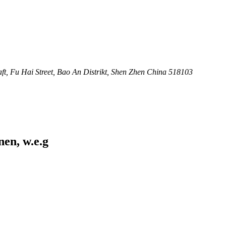
, Fu Hai Street, Bao An Distrikt, Shen Zhen China 518103
en, w.e.g