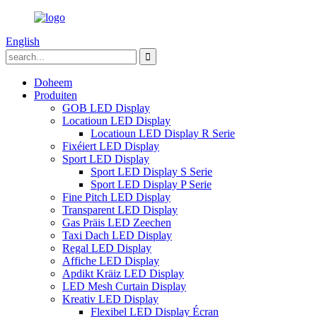
English
Doheem
Produiten
GOB LED Display
Locatioun LED Display
Locatioun LED Display R Serie
Fixéiert LED Display
Sport LED Display
Sport LED Display S Serie
Sport LED Display P Serie
Fine Pitch LED Display
Transparent LED Display
Gas Präis LED Zeechen
Taxi Dach LED Display
Regal LED Display
Affiche LED Display
Apdikt Kräiz LED Display
LED Mesh Curtain Display
Kreativ LED Display
Flexibel LED Display Écran