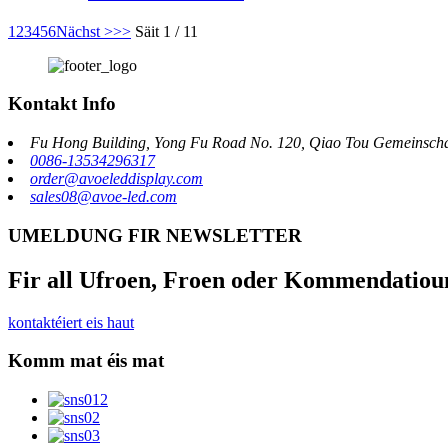
1
2
3
4
5
6
Nächst >
>>
Säit 1 / 11
Kontakt Info
Fu Hong Building, Yong Fu Road No. 120, Qiao Tou Gemeinschaft
0086-13534296317
order@avoeleddisplay.com
sales08@avoe-led.com
UMELDUNG FIR NEWSLETTER
Fir all Ufroen, Froen oder Kommendatioun
kontaktéiert eis haut
Komm mat éis mat